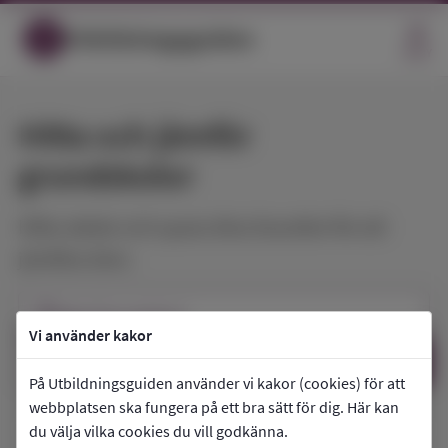
Utbildningsguiden
MENY
Hitta och jämför
Öppna
grundskolor
Hitta skolor och spara dina favoriter för att
jämföra dem.
location_on
Var
vill du studera?
Vi använder kakor
search
Sök
På Utbildningsguiden använder vi kakor (cookies) för att
webbplatsen ska fungera på ett bra sätt för dig. Här kan
du välja vilka cookies du vill godkänna.