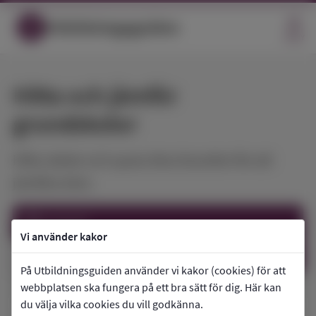
Utbildningsguiden
MENY
Hitta och jämför
Öppna
grundskolor
Hitta skolor och spara dina favoriter för att
jämföra dem.
location_on
Sundsvall
Vi använder kakor
search
Sök
På Utbildningsguiden använder vi kakor (cookies) för att
webbplatsen ska fungera på ett bra sätt för dig. Här kan
du välja vilka cookies du vill godkänna.