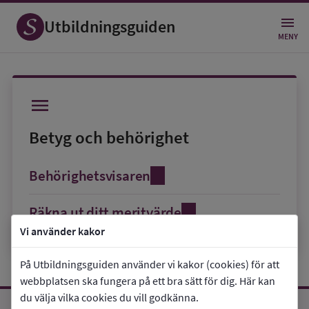
Utbildningsguiden
MENY
Betyg och behörighet
Behörighetsvisaren
Räkna ut ditt meritvärde
Vi använder kakor
På Utbildningsguiden använder vi kakor (cookies) för att
webbplatsen ska fungera på ett bra sätt för dig. Här kan
Utbildningsguiden
du välja vilka cookies du vill godkänna.