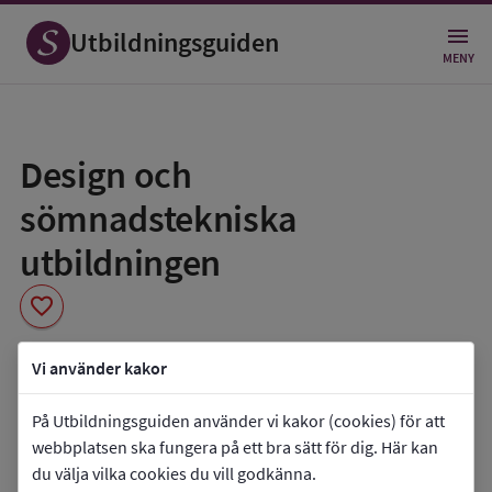
Utbildningsguiden
MENY
Spara
som
Design och
favorit
sömnadstekniska
utbildningen
favorite
Designgymnasiet Göteborg
Vi använder kakor
book_5
Inriktning som finns tillgänglig
På Utbildningsguiden använder vi kakor (cookies) för att
Programmet saknar inriktningar.
webbplatsen ska fungera på ett bra sätt för dig. Här kan
du välja vilka cookies du vill godkänna.
co_present
Programmet finns också som