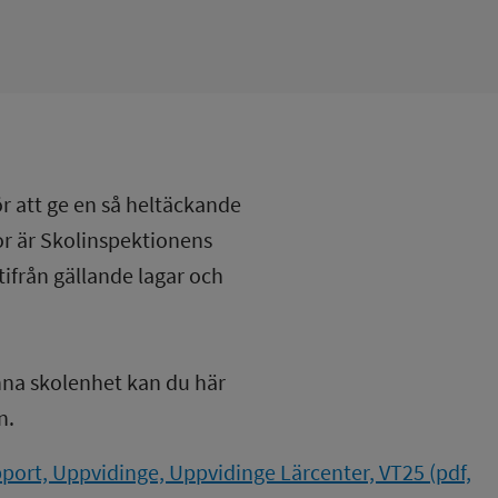
ör att ge en så heltäckande
lor är Skolinspektionens
tifrån gällande lagar och
nna skolenhet kan du här
n.
ort, Uppvidinge, Uppvidinge Lärcenter, VT25 (pdf,