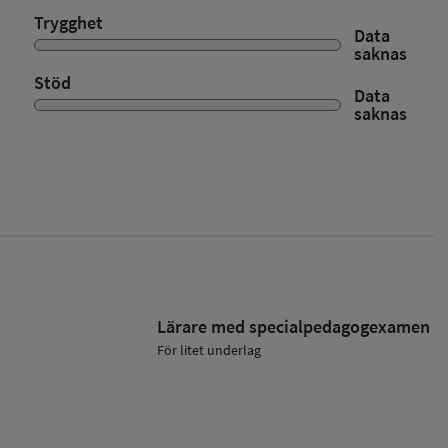
Trygghet
Data
saknas
Stöd
Data
saknas
Lärare med specialpedagog­examen
För litet underlag