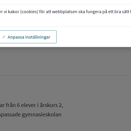
vi kakor (cookies) för att webbplatsen ska fungera på ett bra sätt fö
Anpassa inställningar
ar från
6
elever i
årskurs 2
,
anpassade gymnasieskolan