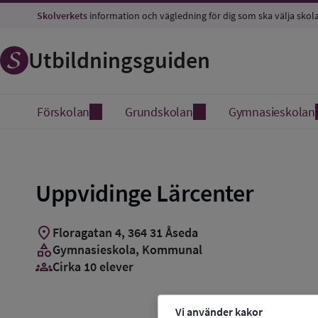
Skolverkets
information och vägledning för dig som ska välja skol
Utbildningsguiden
Förskolan
Grundskolan
Gymnasieskolan
Uppvidinge Lärcenter
location_on
Floragatan 4
,
364
31
Åseda
category
Gymnasieskola
, Kommunal
groups_3
Cirka 10 elever
Vi använder kakor