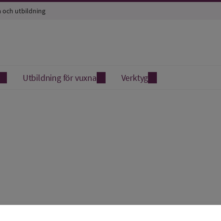
a och utbildning
Utbildning för vuxna
Verktyg