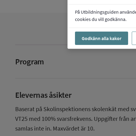
På Utbildningsguiden använder 
cookies du vill godkänna.
Godkänn alla kakor
Program
Elevernas åsikter
Baserat på Skolinspektionens skolenkät med sv
VT25
med
100%
svarsfrekvens. Uppgifter från 
samlas inte in. Maxvärdet är 10.