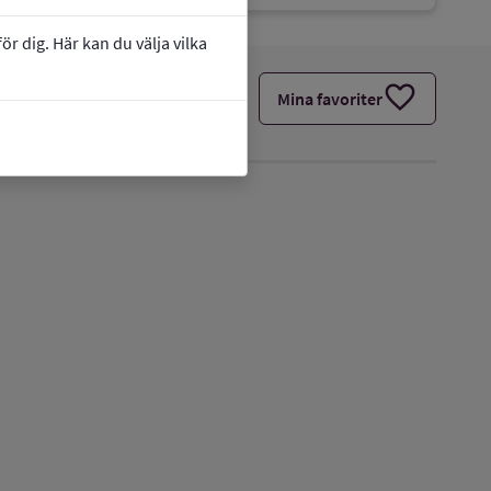
r dig. Här kan du välja vilka
favorite
Mina favoriter