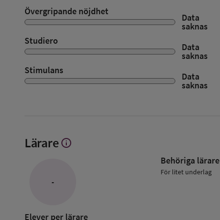
Övergripande nöjdhet
Data
saknas
Studiero
Data
saknas
Stimulans
Data
saknas
Lärare
info
Visa
mer
Behöriga lärare
om
Lärare
För litet underlag
-
Elever per lärare