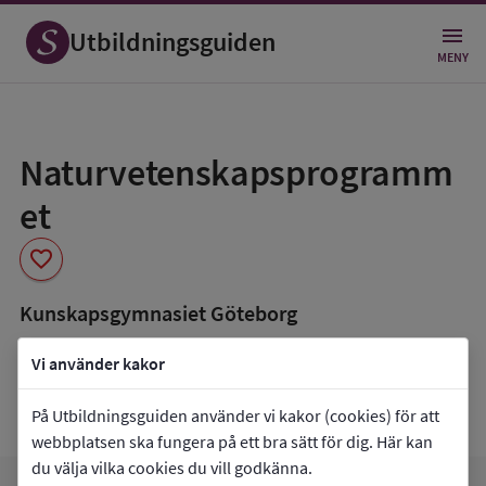
Utbildningsguiden
MENY
Spara
som
Naturvetenskapsprogramm
favorit
et
favorite
Kunskapsgymnasiet Göteborg
book_5
Inriktning som finns tillgänglig
Vi använder kakor
Naturvetenskap och samhälle
Naturvetenskap
På Utbildningsguiden använder vi kakor (cookies) för att
webbplatsen ska fungera på ett bra sätt för dig. Här kan
du välja vilka cookies du vill godkänna.