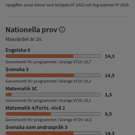
Uppgiften avser elever som började HT 2022 och tog examen VT 2025.
Nationella prov
info
Visa
mer
Maxvärdet är 20.
om
Nationella
Engelska 6
prov
14,3
Genomsnitt för programmet i Sverige VT25: 16,7
Svenska 3
14,5
Genomsnitt för programmet i Sverige VT25: 15,3
Matematik 3C
1,3
Genomsnitt för programmet i Sverige VT25: 10,1
Matematik 4/Forts. nivå 2
9,5
Genomsnitt för programmet i Sverige HT25: 14,0
Svenska som andraspråk 3
14,3