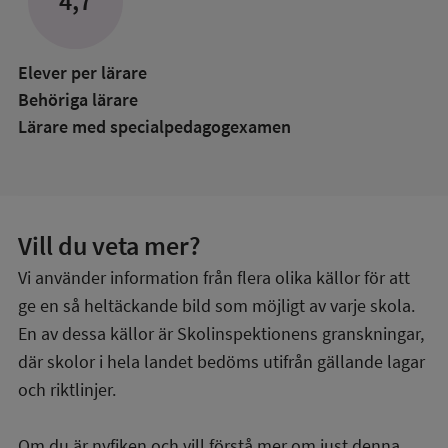
4,7
Elever per lärare
Behöriga lärare
Lärare med specialpedagog­examen
Vill du veta mer?
Vi använder information från flera olika källor för att
ge en så heltäckande bild som möjligt av varje skola.
En av dessa källor är Skolinspektionens granskningar,
där skolor i hela landet bedöms utifrån gällande lagar
och riktlinjer.
Om du är nyfiken och vill förstå mer om just denna