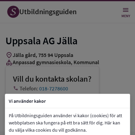
Utbildningsguiden
MENY
Uppsala AG Jälla
location_on
Jälla gård
,
755
94
Uppsala
category
Anpassad gymnasieskola
, Kommunal
Vill du kontakta skolan?
phone
Telefon:
018-7278600
mail
E-post:
uppsalags@uppsala.se
Vi använder kakor
link
Webbplats:
Uppsala AG Jälla
På Utbildningsguiden använder vi kakor (cookies) för att
webbplatsen ska fungera på ett bra sätt för dig. Här kan
du välja vilka cookies du vill godkänna.