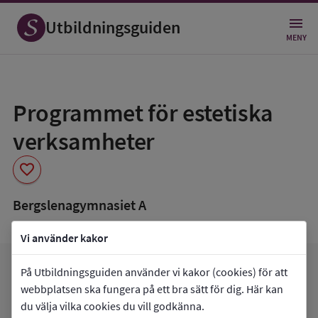
Utbildningsguiden
MENY
Spara
som
Programmet för estetiska
favorit
verksamheter
favorite
Bergslenagymnasiet A
Vi använder kakor
arrow_forward
Gå till
Bergslenagymnasiet A
På Utbildningsguiden använder vi kakor (cookies) för att
favorite
webbplatsen ska fungera på ett bra sätt för dig. Här kan
Mina favoriter
du välja vilka cookies du vill godkänna.