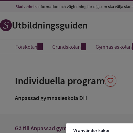
Skolverkets
information och vägledning för dig som ska välja skol
Utbildningsguiden
Förskolan
Grundskolan
Gymnasieskolan
Spara
som
Individuella program
favorite
favorit
Anpassad gymnasieskola DH
arrow_forward
Gå till
Anpassad gymnasieskola DH
Vi använder kakor