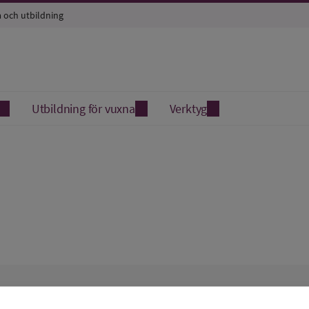
a och utbildning
Utbildning för vuxna
Verktyg