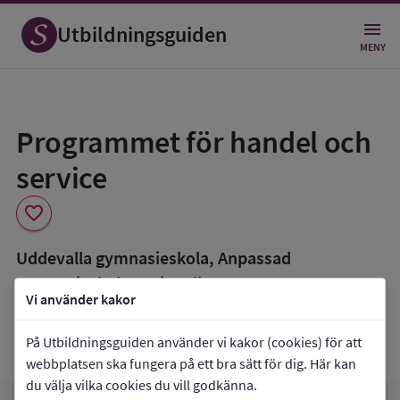
Utbildningsguiden
MENY
Spara
som
Programmet för handel och
favorit
service
favorite
Uddevalla gymnasieskola, Anpassad
gymnasieskola Nationella program
Vi använder kakor
co_present
Programmet finns också som
På Utbildningsguiden använder vi kakor (cookies) för att
Lärlingsutbildning
webbplatsen ska fungera på ett bra sätt för dig. Här kan
du välja vilka cookies du vill godkänna.