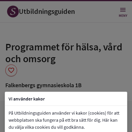
Utbildningsguiden
MENY
Spara
som
Programmet för hälsa, vård
favorit
och omsorg
favorite
Falkenbergs gymnasieskola 1B
Vi använder kakor
arrow_forward
Gå till
Falkenbergs gymnasieskola 1B
På Utbildningsguiden använder vi kakor (cookies) för att
favorite
webbplatsen ska fungera på ett bra sätt för dig. Här kan
Mina favoriter
du välja vilka cookies du vill godkänna.