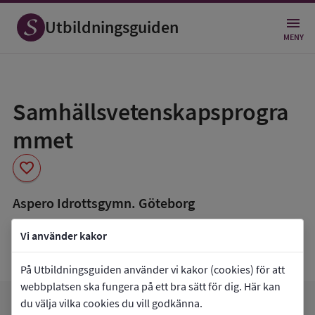
Utbildningsguiden
MENY
Spara
som
Samhällsvetenskapsprogra
favorit
mmet
favorite
Aspero Idrottsgymn. Göteborg
book_5
Inriktning som finns tillgänglig
Vi använder kakor
Beteendevetenskap
På Utbildningsguiden använder vi kakor (cookies) för att
webbplatsen ska fungera på ett bra sätt för dig. Här kan
du välja vilka cookies du vill godkänna.
arrow_forward
Gå till
Aspero Idrottsgymn. Göteborg