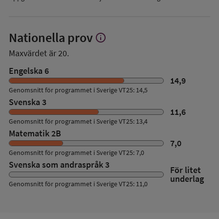
Nationella prov
info
Visa
mer
Maxvärdet är 20.
om
Nationella
Engelska 6
prov
14,9
Genomsnitt för programmet i Sverige VT25: 14,5
Svenska 3
11,6
Genomsnitt för programmet i Sverige VT25: 13,4
Matematik 2B
7,0
Genomsnitt för programmet i Sverige VT25: 7,0
Svenska som andraspråk 3
För litet
underlag
Genomsnitt för programmet i Sverige VT25: 11,0