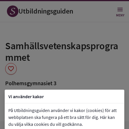
Utbildningsguiden
MENY
Spara
som
Samhällsvetenskapsprogra
favorit
mmet
favorite
Polhemsgymnasiet 3
book_5
Inriktning som finns tillgänglig
Vi använder kakor
Beteendevetenskap
Samhällsvetenskap
På Utbildningsguiden använder vi kakor (cookies) för att
webbplatsen ska fungera på ett bra sätt för dig. Här kan
du välja vilka cookies du vill godkänna.