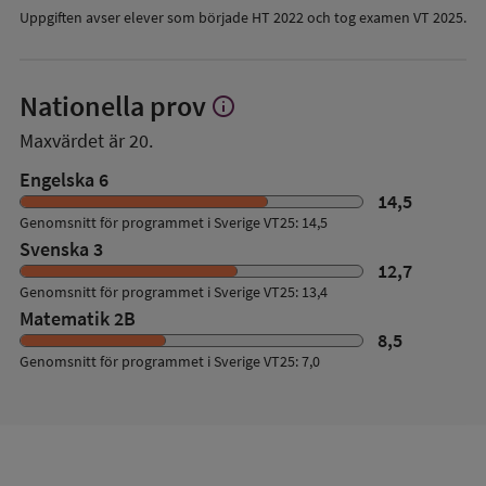
Uppgiften avser elever som började HT 2022 och tog examen VT 2025.
Nationella prov
info
Visa
mer
Maxvärdet är 20.
om
Nationella
Engelska 6
prov
14,5
Genomsnitt för programmet i Sverige VT25: 14,5
Svenska 3
12,7
Genomsnitt för programmet i Sverige VT25: 13,4
Matematik 2B
8,5
Genomsnitt för programmet i Sverige VT25: 7,0