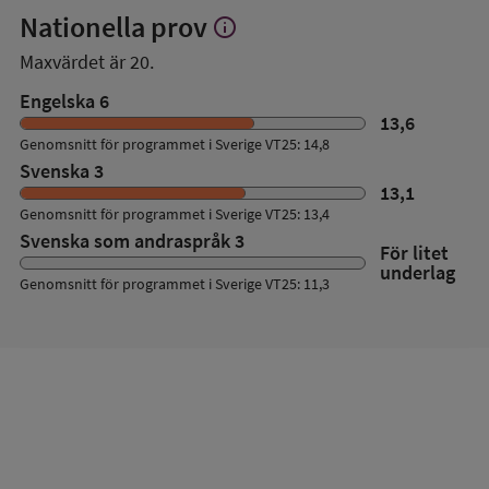
Nationella prov
info
Visa
mer
Maxvärdet är 20.
om
Nationella
Engelska 6
prov
13,6
Genomsnitt för programmet i Sverige VT25: 14,8
Svenska 3
13,1
Genomsnitt för programmet i Sverige VT25: 13,4
Svenska som andraspråk 3
För litet
underlag
Genomsnitt för programmet i Sverige VT25: 11,3