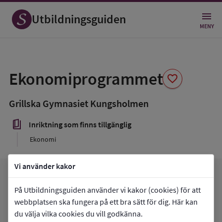
Utbildningsguiden
MENY
Spara
som
Ekonomiprogrammet
favorite
favorit
Grillska Gymnasiet Kungsholmen
book_5
Inriktning som finns tillgänglig
Ekonomi
Vi använder kakor
arrow_forward
Gå till
Grillska Gymnasiet Kungsholmen
favorite
På Utbildningsguiden använder vi kakor (cookies) för att
Mina favoriter
webbplatsen ska fungera på ett bra sätt för dig. Här kan
du välja vilka cookies du vill godkänna.