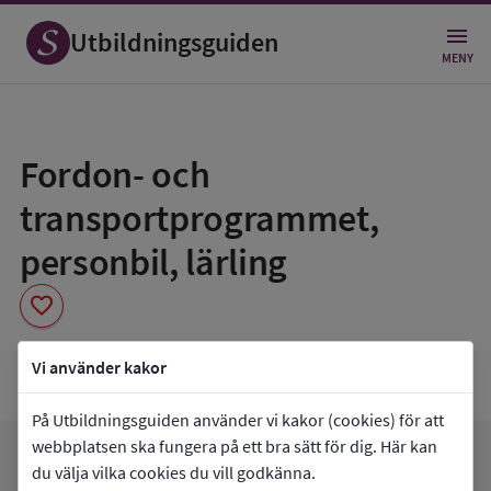
Utbildningsguiden
MENY
Spara
som
Fordon- och
favorit
transportprogrammet,
personbil, lärling
favorite
Dragonskolan GY4
Vi använder kakor
På Utbildningsguiden använder vi kakor (cookies) för att
webbplatsen ska fungera på ett bra sätt för dig. Här kan
favorite
arrow_forward
Gå till
Dragonskolan GY4
Mina favoriter
du välja vilka cookies du vill godkänna.