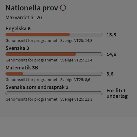
Nationella prov
info
Visa
mer
Maxvärdet är 20.
om
Nationella
Engelska 6
prov
13,3
Genomsnitt för programmet i Sverige VT25: 14,8
Svenska 3
14,6
Genomsnitt för programmet i Sverige VT25: 13,4
Matematik 3B
3,6
Genomsnitt för programmet i Sverige VT25: 8,6
Svenska som andraspråk 3
För litet
underlag
Genomsnitt för programmet i Sverige VT25: 11,3