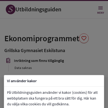
Utbildningsguiden
MENY
Spara
som
Ekonomiprogrammet
favorite
favorit
Grillska Gymnasiet Eskilstuna
book_5
Inriktning som finns tillgänglig
Data saknas
Vi använder kakor
arrow_forward
Gå till
Grillska Gymnasiet Eskilstuna
favorite
På Utbildningsguiden använder vi kakor (cookies) för att
Mina favoriter
webbplatsen ska fungera på ett bra sätt för dig. Här kan
du välja vilka cookies du vill godkänna.