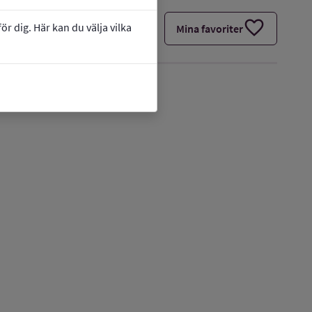
favorite
r dig. Här kan du välja vilka
Mina favoriter