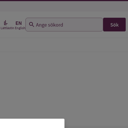
EN
Sök
In English
Lättläst