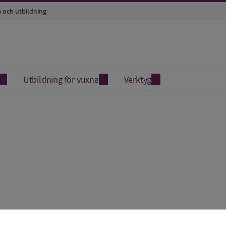
a och utbildning
Utbildning för vuxna
Verktyg