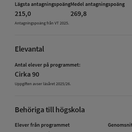
Lägsta antagningspoäng
Medel antagningspoäng
Antagningspoäng
215,0
269,8
Antagningspoäng från VT
2025
.
Elevantal
Antal elever på programmet:
Cirka 90
Uppgiften avser läsåret
2025/26
.
Behöriga till högskola
Elever från programmet
Genomsnitt