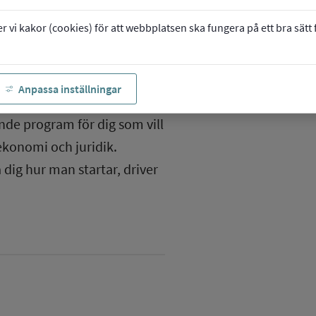
vi kakor (cookies) för att webbplatsen ska fungera på ett bra sätt fö
Anpassa inställningar
e program för dig som vill
ekonomi och juridik.
 dig hur man startar, driver