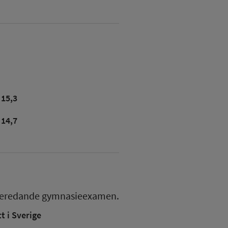
15,3
14,7
beredande gymnasieexamen.
 i Sverige