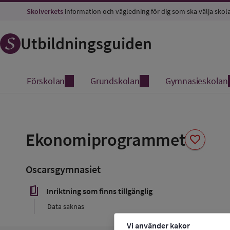
Skolverkets
information och vägledning för dig som ska välja skol
Utbildningsguiden
Förskolan
Grundskolan
Gymnasieskolan
Spara
som
Ekonomiprogrammet
favorite
favorit
Oscarsgymnasiet
book_5
Inriktning som finns tillgänglig
Data saknas
Vi använder kakor