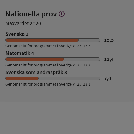
Nationella prov
info
Visa
mer
Maxvärdet är 20.
om
Nationella
Svenska 3
prov
15,5
Genomsnitt för programmet i Sverige VT25: 15,3
Matematik 4
12,4
Genomsnitt för programmet i Sverige VT25: 13,2
Svenska som andraspråk 3
7,0
Genomsnitt för programmet i Sverige VT25: 13,1