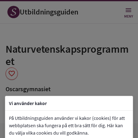
Utbildningsguiden
MENY
Spara
som
Naturvetenskapsprogramm
favorit
et
favorite
Oscarsgymnasiet
book_5
Inriktning som finns tillgänglig
Vi använder kakor
Data saknas
På Utbildningsguiden använder vi kakor (cookies) för att
webbplatsen ska fungera på ett bra sätt för dig. Här kan
du välja vilka cookies du vill godkänna.
favorite
arrow_forward
Gå till
Oscarsgymnasiet
Mina favoriter