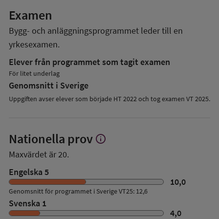
Examen
Bygg- och anläggningsprogrammet
leder till en
yrkesexamen.
Elever från programmet som tagit examen
För litet underlag
Genomsnitt i Sverige
Uppgiften avser elever som började HT 2022 och tog examen VT 2025.
Nationella prov
info
Visa
mer
Maxvärdet är 20.
om
Nationella
Engelska 5
prov
10,0
Genomsnitt för programmet i Sverige VT25: 12,6
Svenska 1
4,0