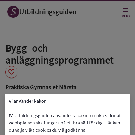
Utbildningsguiden
MENY
Spara
som
Bygg- och
favorit
anläggningsprogrammet
favorite
Praktiska Gymnasiet Märsta
book_5
Inriktning som finns tillgänglig
Vi använder kakor
Data saknas
På Utbildningsguiden använder vi kakor (cookies) för att
co_present
Programmet finns också som
webbplatsen ska fungera på ett bra sätt för dig. Här kan
du välja vilka cookies du vill godkänna.
Lärlingsutbildning