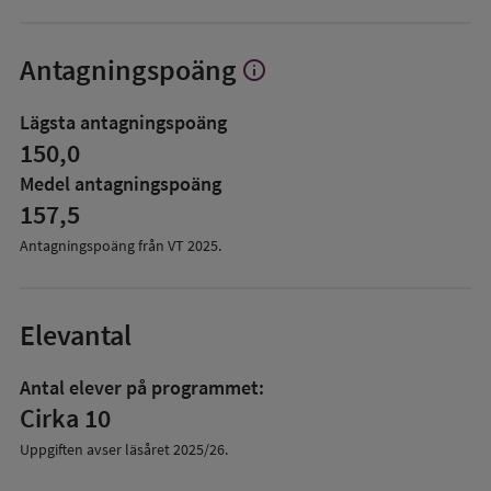
Antagningspoäng
info
Visa
mer
om
Lägsta antagningspoäng
Antagningspoäng
150,0
Medel antagningspoäng
157,5
Antagningspoäng från VT
2025
.
Elevantal
Antal elever på programmet:
Cirka 10
Uppgiften avser läsåret
2025/26
.