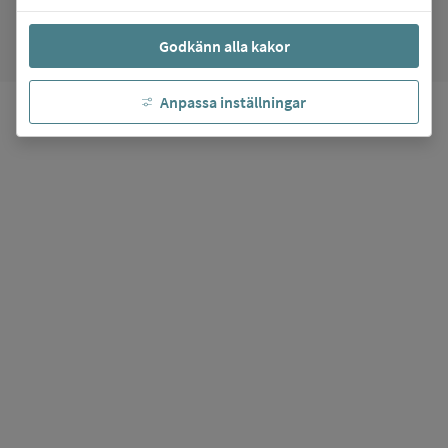
favorite
Mina favoriter
Godkänn alla kakor
Anpassa inställningar