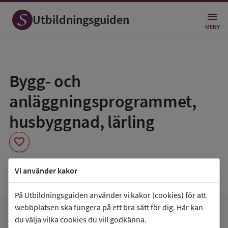
Utbildningsguiden
MENY
Spara
som
Bygg- och
favorit
anläggningsprogrammet,
husbyggnad, lärling
favorite
Praktiska Gymnasiet Märsta
Vi använder kakor
På Utbildningsguiden använder vi kakor (cookies) för att
webbplatsen ska fungera på ett bra sätt för dig. Här kan
arrow_forward
Gå till
Praktiska Gymnasiet Märsta
du välja vilka cookies du vill godkänna.