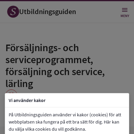
Utbildningsguiden
MENY
Spara
som
Försäljnings- och
favorit
serviceprogrammet,
försäljning och service,
lärling
favorite
Vi använder kakor
Praktiska Gymnasiet Märsta
På Utbildningsguiden använder vi kakor (cookies) för att
webbplatsen ska fungera på ett bra sätt för dig. Här kan
du välja vilka cookies du vill godkänna.