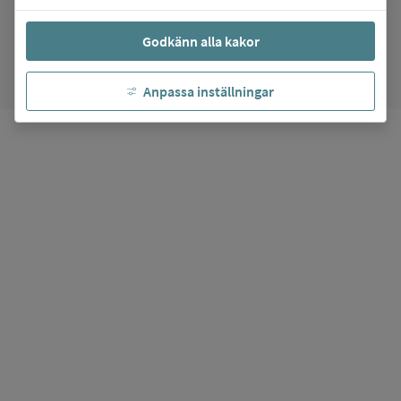
arrow_forward
Gå till
Praktiska Gymnasiet Märsta
favorite
Godkänn alla kakor
Mina favoriter
Anpassa inställningar