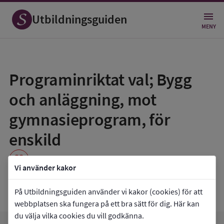
Utbildningsguiden
MENY
Spara
som
Programinriktat val; Bygg
favorit
och anläggning, mot
gymnasieprogram, för
enskild
favorite
Vi använder kakor
Praktiska Gymnasiet Märsta
På Utbildningsguiden använder vi kakor (cookies) för att
webbplatsen ska fungera på ett bra sätt för dig. Här kan
du välja vilka cookies du vill godkänna.