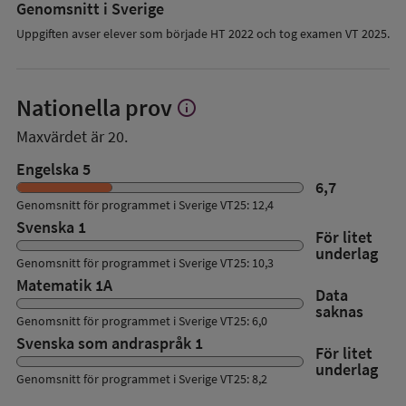
Genomsnitt i Sverige
Uppgiften avser elever som började HT 2022 och tog examen VT 2025.
Nationella prov
info
Visa
mer
Maxvärdet är 20.
om
Nationella
Engelska 5
prov
6,7
Genomsnitt för programmet i Sverige VT25: 12,4
Svenska 1
För litet
underlag
Genomsnitt för programmet i Sverige VT25: 10,3
Matematik 1A
Data
saknas
Genomsnitt för programmet i Sverige VT25: 6,0
Svenska som andraspråk 1
För litet
underlag
Genomsnitt för programmet i Sverige VT25: 8,2