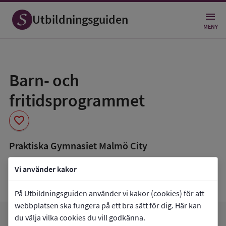
Utbildningsguiden
MENY
Spara
som
Barn- och
favorit
fritidsprogrammet
favorite
Praktiska Gymnasiet Malmö City
book_5
Inriktning som finns tillgänglig
Vi använder kakor
Pedagogiskt och socialt arbete
På Utbildningsguiden använder vi kakor (cookies) för att
webbplatsen ska fungera på ett bra sätt för dig. Här kan
du välja vilka cookies du vill godkänna.
arrow_forward
Gå till
Praktiska Gymnasiet Malmö City