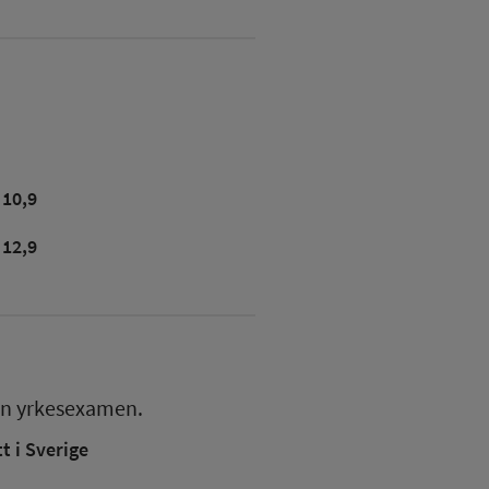
10,9
12,9
en
yrkesexamen.
 i Sverige