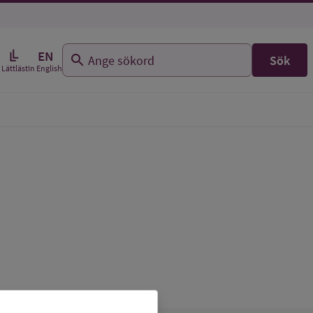
EN
Sök
In English
Lättläst