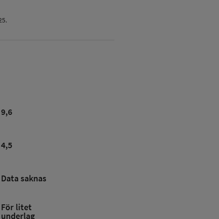
25.
9,6
4,5
Data saknas
För litet
underlag