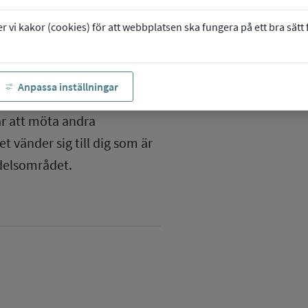
vi kakor (cookies) för att webbplatsen ska fungera på ett bra sätt fö
Anpassa inställningar
ammet
ar att möta andra
 vänder sig till dig som är
ndelsområdet.