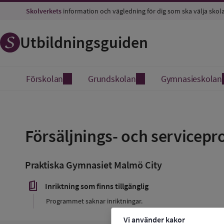
Skolverkets
information och vägledning för dig som ska välja skol
Utbildningsguiden
Förskolan
Grundskolan
Gymnasieskolan
Spara
som
Försäljnings- och service
favorit
Praktiska Gymnasiet Malmö City
book_5
Inriktning som finns tillgänglig
Programmet saknar inriktningar.
Vi använder kakor