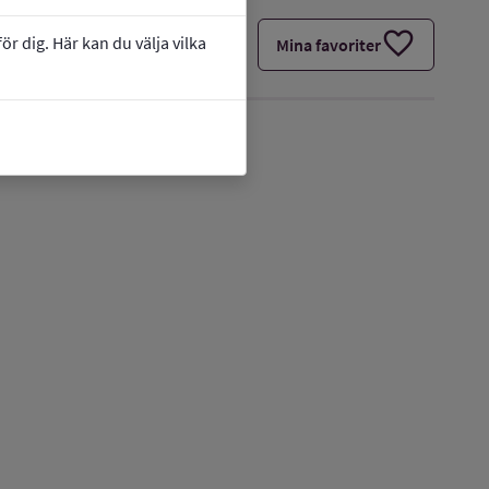
favorite
r dig. Här kan du välja vilka
Mina favoriter