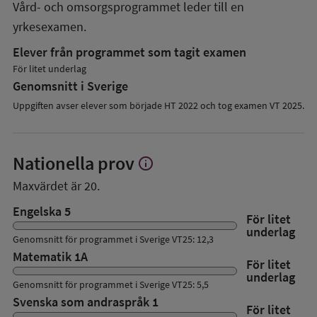
Vård- och omsorgsprogrammet
leder till en
yrkesexamen.
Elever från programmet som tagit examen
För litet underlag
Genomsnitt i Sverige
Uppgiften avser elever som började HT 2022 och tog examen VT 2025.
Nationella prov
info
Visa
mer
Maxvärdet är 20.
om
Nationella
Engelska 5
För litet
prov
underlag
Genomsnitt för programmet i Sverige VT25: 12,3
Matematik 1A
För litet
underlag
Genomsnitt för programmet i Sverige VT25: 5,5
Svenska som andraspråk 1
För litet