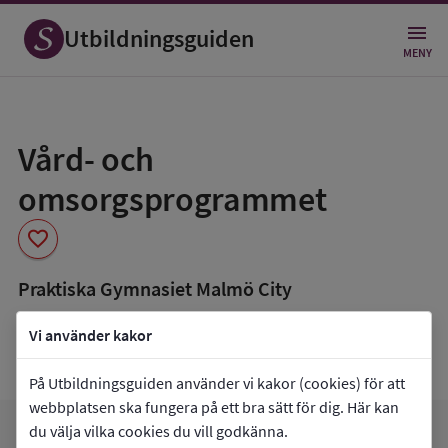
Utbildningsguiden
MENY
Spara
som
Vård- och
favorit
omsorgsprogrammet
favorite
Praktiska Gymnasiet Malmö City
book_5
Inriktning som finns tillgänglig
Vi använder kakor
Programmet saknar inriktningar.
På Utbildningsguiden använder vi kakor (cookies) för att
webbplatsen ska fungera på ett bra sätt för dig. Här kan
du välja vilka cookies du vill godkänna.
arrow_forward
Gå till
Praktiska Gymnasiet Malmö City