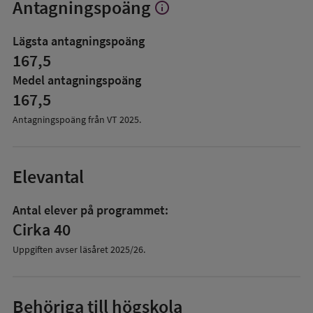
Antagningspoäng
info
Visa
mer
om
Lägsta antagningspoäng
Antagningspoäng
167,5
Medel antagningspoäng
167,5
Antagningspoäng från VT
2025
.
Elevantal
Antal elever på programmet:
Cirka 40
Uppgiften avser läsåret
2025/26
.
Behöriga till högskola