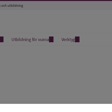
a och utbildning
Utbildning för vuxna
Verktyg