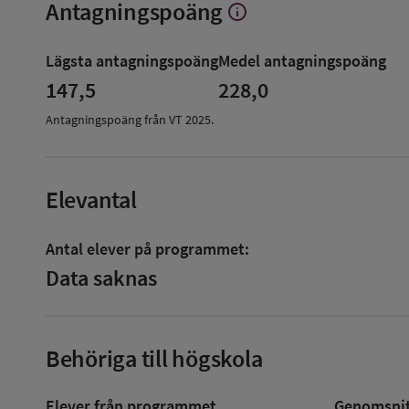
Antagningspoäng
info
Visa
mer
om
Lägsta antagningspoäng
Medel antagningspoäng
Antagningspoäng
147,5
228,0
Antagningspoäng från VT
2025
.
Elevantal
Antal elever på programmet:
Data saknas
Behöriga till högskola
Elever från programmet
Genomsnitt