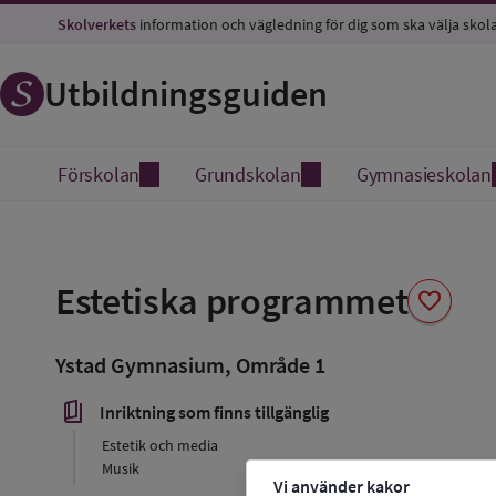
Skolverkets
information och vägledning för dig som ska välja skol
Utbildningsguiden
Förskolan
Grundskolan
Gymnasieskolan
Spara
som
Estetiska programmet
favorite
favorit
Ystad Gymnasium, Område 1
book_5
Inriktning som finns tillgänglig
Estetik och media
Musik
Vi använder kakor