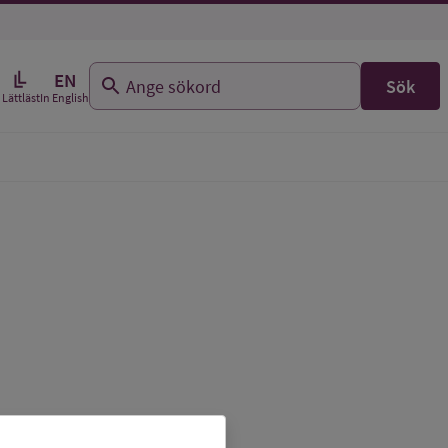
EN
Sök
In English
Lättläst