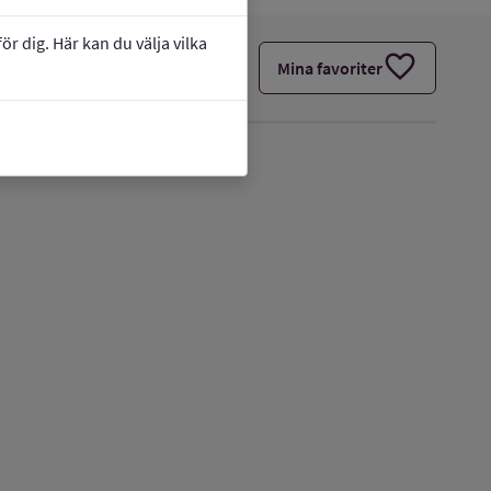
r dig. Här kan du välja vilka
favorite
Mina favoriter