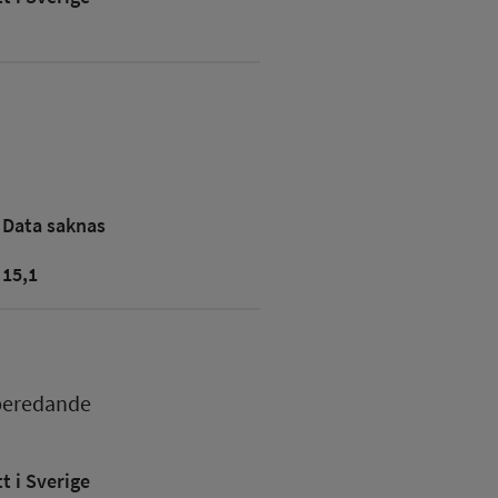
Data saknas
15,1
beredande
 i Sverige