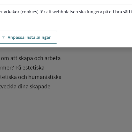
vi kakor (cookies) för att webbplatsen ska fungera på ett bra sätt fö
Anpassa inställningar
r om att skapa och arbeta
ormer? På estetiska
tetiska och humanistiska
tveckla dina skapade