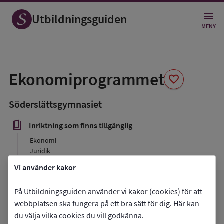
Utbildningsguiden
MENY
Spara
som
Ekonomiprogrammet
favorite
favorit
Söderslättsgymnasiet
book_5
Inriktning som finns tillgänglig
Ekonomi
Juridik
Vi använder kakor
arrow_forward
Gå till
Söderslättsgymnasiet
På Utbildningsguiden använder vi kakor (cookies) för att
favorite
webbplatsen ska fungera på ett bra sätt för dig. Här kan
Mina favoriter
du välja vilka cookies du vill godkänna.