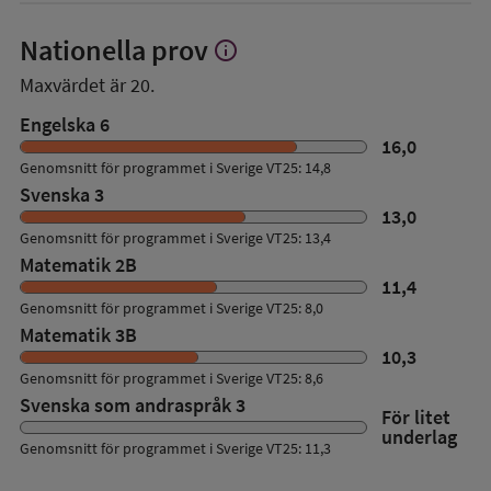
Nationella prov
info
Visa
mer
Maxvärdet är 20.
om
Nationella
Engelska 6
prov
16,0
Genomsnitt för programmet i Sverige VT25: 14,8
Svenska 3
13,0
Genomsnitt för programmet i Sverige VT25: 13,4
Matematik 2B
11,4
Genomsnitt för programmet i Sverige VT25: 8,0
Matematik 3B
10,3
Genomsnitt för programmet i Sverige VT25: 8,6
Svenska som andraspråk 3
För litet
underlag
Genomsnitt för programmet i Sverige VT25: 11,3