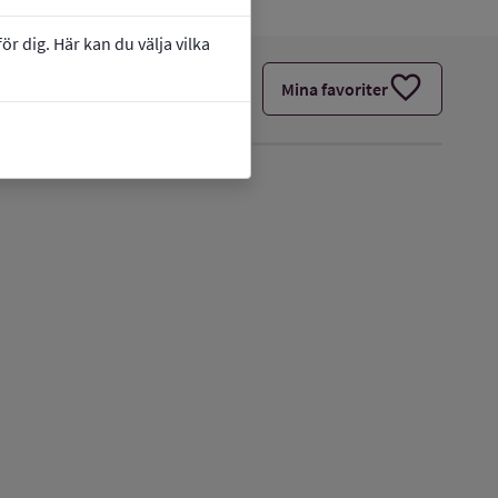
r dig. Här kan du välja vilka
favorite
Mina favoriter