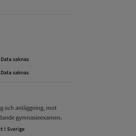
Data saknas
Data saknas
gg och anläggning, mot
edande gymnasieexamen.
 i Sverige