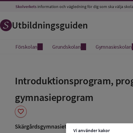
Skolverkets
information och vägledning för dig som ska välja skol
Utbildningsguiden
Förskolan
Grundskolan
Gymnasieskolan
Spara
som
Introduktionsprogram, prog
favorit
gymnasieprogram
favorite
Skärgårdsgymnasiet Norrtälje
Vi använder kakor