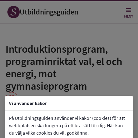
Utbildningsguiden
MENY
Spara
som
Introduktionsprogram,
favorit
programinriktat val, el och
energi, mot
gymnasieprogram
favorite
Vi använder kakor
NTI Gymnasiet Skövde
På Utbildningsguiden använder vi kakor (cookies) för att
webbplatsen ska fungera på ett bra sätt för dig. Här kan
du välja vilka cookies du vill godkänna.