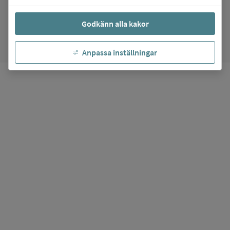
arrow_forward
Gå till
NTI Gymnasiet Skövde
favorite
Godkänn alla kakor
Mina favoriter
Anpassa inställningar