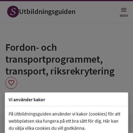
Utbildningsguiden
MENY
Spara
som
Fordon- och
favorit
transportprogrammet,
transport, riksrekrytering
favorite
Timrå gymnasium 1
Vi använder kakor
På Utbildningsguiden använder vi kakor (cookies) för att
webbplatsen ska fungera på ett bra sätt för dig. Här kan
favorite
arrow_forward
Gå till
Timrå gymnasium 1
Mina favoriter
du välja vilka cookies du vill godkänna.