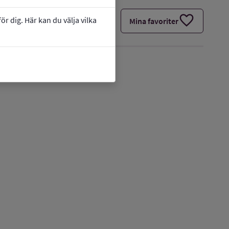
favorite
r dig. Här kan du välja vilka
Mina favoriter