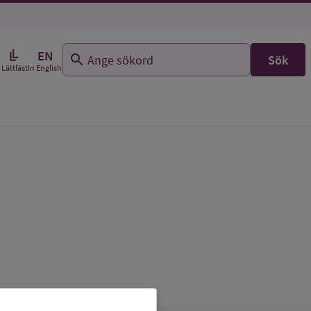
EN
Sök
In English
Lättläst