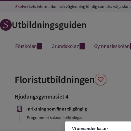
Skolverkets
information och vägledning för dig som ska välja skol
Utbildningsguiden
Förskolan
Grundskolan
Gymnasieskolan
Spara
som
Floristutbildningen
favorite
favorit
Njudungsgymnasiet 4
book_5
Inriktning som finns tillgänglig
Programmet saknar inriktningar.
Vi använder kakor