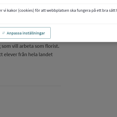
vi kakor (cookies) för att webbplatsen ska fungera på ett bra sätt fö
Anpassa inställningar
 som vill arbeta som florist.
t elever från hela landet