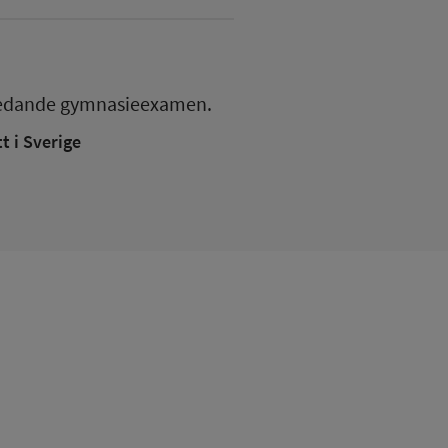
edande gymnasieexamen.
 i Sverige