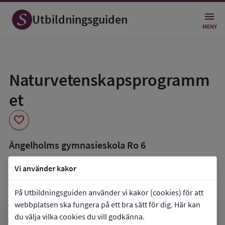
Utbildningsguiden
MENY
Spara
som
Naturvetenskapsprogramm
favorit
et
favorite
Ängelholms gymnasieskola Ro 6
book_5
Inriktning som finns tillgänglig
Vi använder kakor
Naturvetenskap
På Utbildningsguiden använder vi kakor (cookies) för att
webbplatsen ska fungera på ett bra sätt för dig. Här kan
du välja vilka cookies du vill godkänna.
arrow_forward
Gå till
Ängelholms gymnasieskola Ro 6