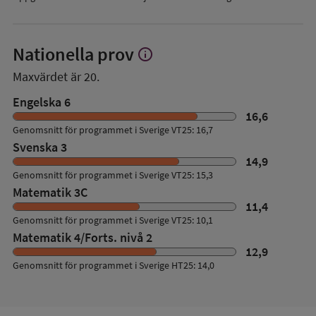
Nationella prov
info
Visa
mer
Maxvärdet är 20.
om
Nationella
Engelska 6
prov
16,6
Genomsnitt för programmet i Sverige VT25: 16,7
Svenska 3
14,9
Genomsnitt för programmet i Sverige VT25: 15,3
Matematik 3C
11,4
Genomsnitt för programmet i Sverige VT25: 10,1
Matematik 4/Forts. nivå 2
12,9
Genomsnitt för programmet i Sverige HT25: 14,0