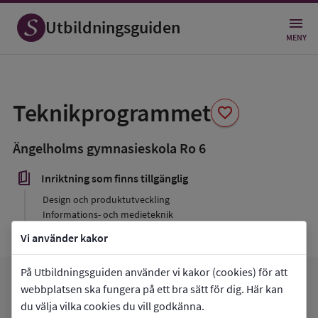
Utbildningsguiden
MENY
Spara
som
Teknikprogrammet
favorite
favorit
Ängelholms gymnasieskola Ro 6
book_5
Inriktning som finns tillgänglig
Design och produktutveckling
Informations- och medieteknik
Samhällsbyggande och miljö
Vi använder kakor
På Utbildningsguiden använder vi kakor (cookies) för att
arrow_forward
Gå till
Ängelholms gymnasieskola Ro 6
webbplatsen ska fungera på ett bra sätt för dig. Här kan
favorite
du välja vilka cookies du vill godkänna.
Mina favoriter