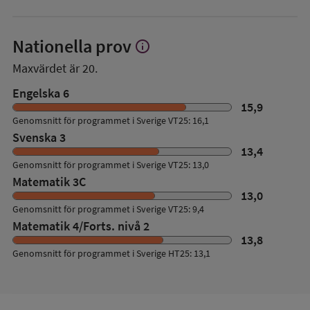
Nationella prov
info
Visa
mer
Maxvärdet är 20.
om
Nationella
Engelska 6
prov
15,9
Genomsnitt för programmet i Sverige VT25: 16,1
Svenska 3
13,4
Genomsnitt för programmet i Sverige VT25: 13,0
Matematik 3C
13,0
Genomsnitt för programmet i Sverige VT25: 9,4
Matematik 4/Forts. nivå 2
13,8
Genomsnitt för programmet i Sverige HT25: 13,1