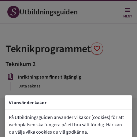
Utbildningsguiden
MENY
Spara
som
Teknikprogrammet
favorite
favorit
Teknikum 2
book_5
Inriktning som finns tillgänglig
Data saknas
Vi använder kakor
favorite
arrow_forward
Gå till
Teknikum 2
Mina favoriter
På Utbildningsguiden använder vi kakor (cookies) för att
webbplatsen ska fungera på ett bra sätt för dig. Här kan
du välja vilka cookies du vill godkänna.