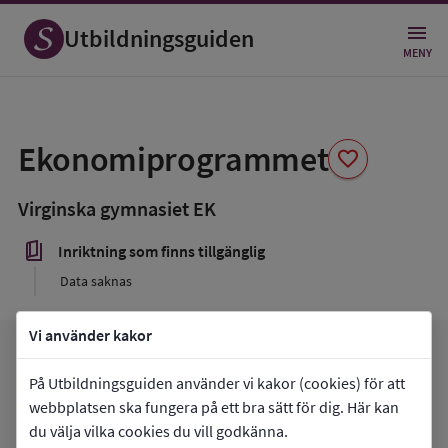
Utbildningsguiden
MENY
Spara
som
Ekonomiprogrammet
favorite
favorit
Virginska gymnasiet EK
book_5
Inriktning som finns tillgänglig
Data saknas
Vi använder kakor
arrow_forward
Gå till
Virginska gymnasiet EK
favorite
På Utbildningsguiden använder vi kakor (cookies) för att
Mina favoriter
webbplatsen ska fungera på ett bra sätt för dig. Här kan
du välja vilka cookies du vill godkänna.