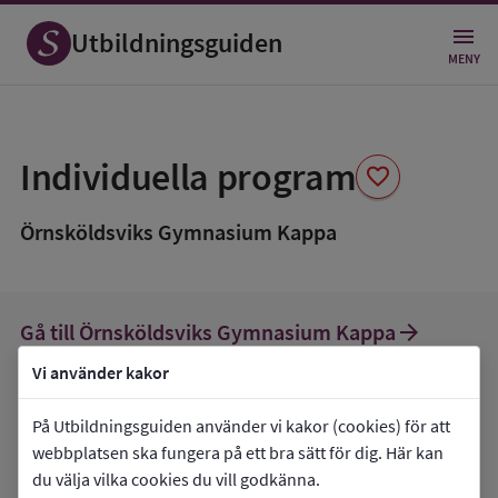
Utbildningsguiden
MENY
Spara
som
Individuella program
favorite
favorit
Örnsköldsviks Gymnasium Kappa
arrow_forward
Gå till
Örnsköldsviks Gymnasium Kappa
favorite
Mina favoriter
Vi använder kakor
På Utbildningsguiden använder vi kakor (cookies) för att
webbplatsen ska fungera på ett bra sätt för dig. Här kan
Om
individuella program
du välja vilka cookies du vill godkänna.