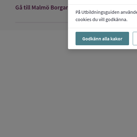
arrow_forward
Gå till
Malmö Borgarskola Ro 1
På Utbildningsguiden använder 
cookies du vill godkänna.
Godkänn alla kakor