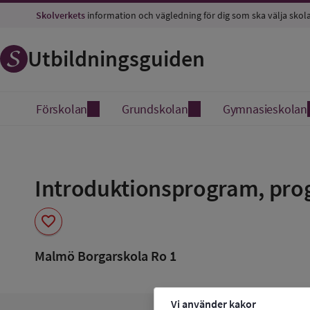
Skolverkets
information och vägledning för dig som ska välja skol
Utbildningsguiden
Förskolan
Grundskolan
Gymnasieskolan
Spara
som
Introduktionsprogram, prog
favorit
favorite
Malmö Borgarskola Ro 1
Vi använder kakor