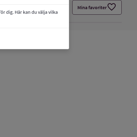
favorite
Mina favoriter
r dig. Här kan du välja vilka