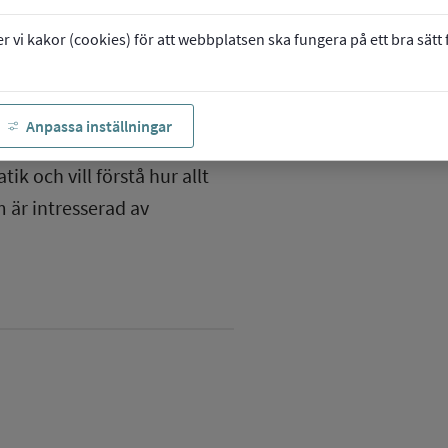
vi kakor (cookies) för att webbplatsen ska fungera på ett bra sätt fö
Anpassa inställningar
ik och vill förstå hur allt
 är intresserad av