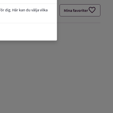
favorite
r dig. Här kan du välja vilka
Mina favoriter