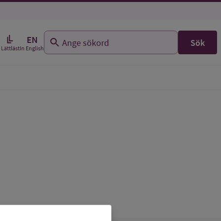
EN
Sök
In English
Lättläst