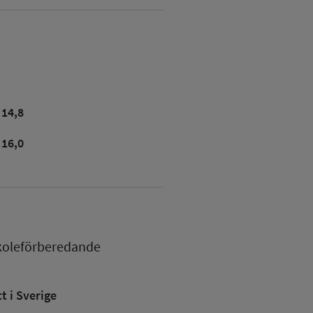
14,8
16,0
koleförberedande
 i Sverige