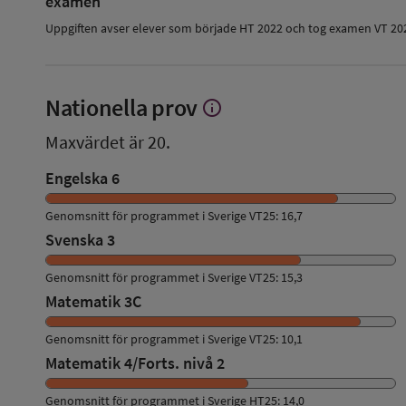
examen
Uppgiften avser elever som började HT 2022 och tog examen VT 20
Nationella prov
info
Visa
mer
Maxvärdet är 20.
om
Nationella
Engelska 6
prov
Genomsnitt för programmet i Sverige VT25: 16,7
Svenska 3
Genomsnitt för programmet i Sverige VT25: 15,3
Matematik 3C
Genomsnitt för programmet i Sverige VT25: 10,1
Matematik 4/Forts. nivå 2
Genomsnitt för programmet i Sverige HT25: 14,0