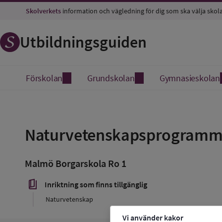
Skolverkets
information och vägledning för dig som ska välja skol
Utbildningsguiden
Förskolan
Grundskolan
Gymnasieskolan
Spara
som
Naturvetenskapsprogramm
favorit
Malmö Borgarskola Ro 1
book_5
Inriktning som finns tillgänglig
Naturvetenskap
Vi använder kakor