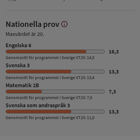
Nationella prov
info
Visa
mer
Maxvärdet är 20.
om
Nationella
Engelska 6
prov
16,3
Genomsnitt för programmet i Sverige VT25: 14,5
Svenska 3
13,3
Genomsnitt för programmet i Sverige VT25: 13,4
Matematik 2B
7,3
Genomsnitt för programmet i Sverige VT25: 7,0
Svenska som andraspråk 3
13,3
Genomsnitt för programmet i Sverige VT25: 11,0