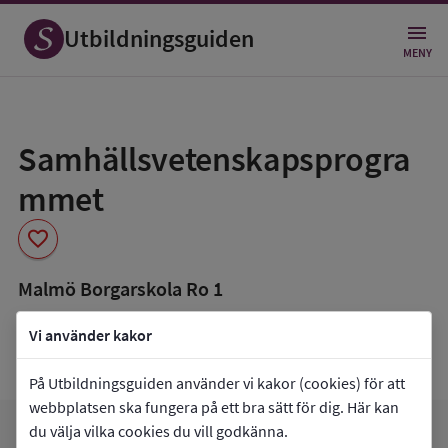
Utbildningsguiden
MENY
Spara
som
Samhällsvetenskapsprogra
favorit
mmet
favorite
Malmö Borgarskola Ro 1
book_5
Inriktning som finns tillgänglig
Vi använder kakor
Samhällsvetenskap
På Utbildningsguiden använder vi kakor (cookies) för att
webbplatsen ska fungera på ett bra sätt för dig. Här kan
du välja vilka cookies du vill godkänna.
arrow_forward
Gå till
Malmö Borgarskola Ro 1