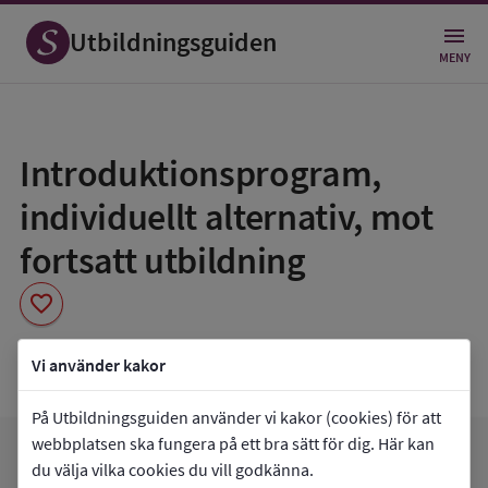
Utbildningsguiden
MENY
Spara
som
Introduktionsprogram,
favorit
individuellt alternativ, mot
fortsatt utbildning
favorite
Hagagymnasiet skolenhet gul
Vi använder kakor
På Utbildningsguiden använder vi kakor (cookies) för att
webbplatsen ska fungera på ett bra sätt för dig. Här kan
arrow_forward
Gå till
Hagagymnasiet skolenhet gul
du välja vilka cookies du vill godkänna.