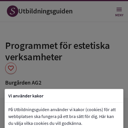
Utbildningsguiden
MENY
Spara
som
Programmet för estetiska
favorit
verksamheter
favorite
Burgården AG2
Vi använder kakor
favorite
På Utbildningsguiden använder vi kakor (cookies) för att
arrow_forward
Gå till
Burgården AG2
Mina favoriter
webbplatsen ska fungera på ett bra sätt för dig. Här kan
du välja vilka cookies du vill godkänna.