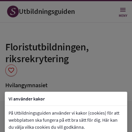
Utbildningsguiden
MENY
Spara
som
Floristutbildningen,
favorit
riksrekrytering
favorite
Hvilangymnasiet
Vi använder kakor
favorite
På Utbildningsguiden använder vi kakor (cookies) för att
arrow_forward
Gå till
Hvilangymnasiet
Mina favoriter
webbplatsen ska fungera på ett bra sätt för dig. Här kan
du välja vilka cookies du vill godkänna.