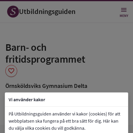
Utbildningsguiden
MENY
Spara
som
Barn- och
favorit
fritidsprogrammet
favorite
Örnsköldsviks Gymnasium Delta
book_5
Inriktning som finns tillgänglig
Vi använder kakor
Fritid och hälsa
Pedagogiskt och socialt arbete
På Utbildningsguiden använder vi kakor (cookies) för att
webbplatsen ska fungera på ett bra sätt för dig. Här kan
du välja vilka cookies du vill godkänna.