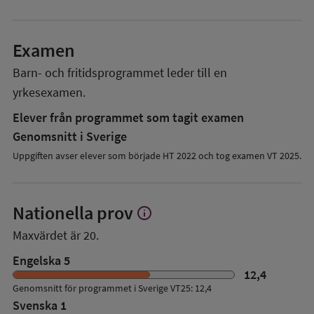
Examen
Barn- och fritidsprogrammet
leder till en
yrkesexamen.
Elever från programmet som tagit examen
Genomsnitt i Sverige
Uppgiften avser elever som började HT 2022 och tog examen VT 2025.
Nationella prov
info
Visa
mer
Maxvärdet är 20.
om
Nationella
Engelska 5
prov
12,4
Genomsnitt för programmet i Sverige VT25: 12,4
Svenska 1