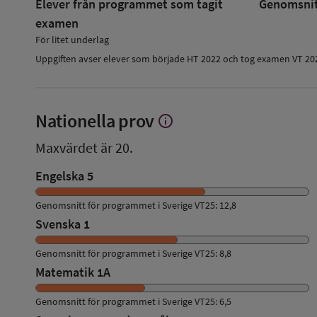
Elever från programmet som tagit
Genomsnitt
examen
För litet underlag
Uppgiften avser elever som började HT 2022 och tog examen VT 20
Nationella prov
info
Visa
mer
Maxvärdet är 20.
om
Nationella
Engelska 5
prov
Genomsnitt för programmet i Sverige VT25: 12,8
Svenska 1
Genomsnitt för programmet i Sverige VT25: 8,8
Matematik 1A
Genomsnitt för programmet i Sverige VT25: 6,5