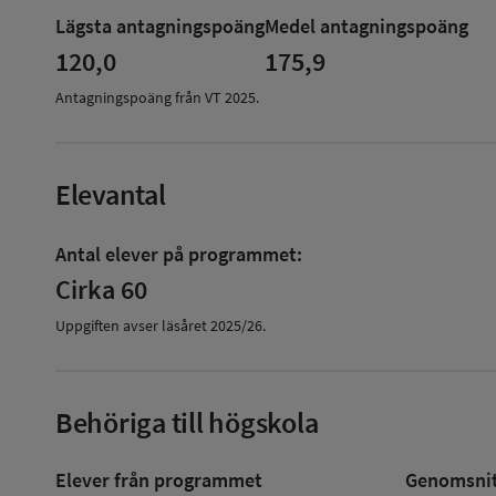
om
Lägsta antagningspoäng
Medel antagningspoäng
Antagningspoäng
120,0
175,9
Antagningspoäng från VT
2025
.
Elevantal
Antal elever på programmet:
Cirka 60
Uppgiften avser läsåret
2025/26
.
Behöriga till högskola
Elever från programmet
Genomsnitt