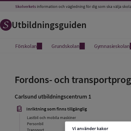
Skolverkets
information och vägledning för dig som ska välja skol
Utbildningsguiden
Förskolan
Grundskolan
Gymnasieskolan
Spara
som
Fordons- och transportpr
favorit
Carlsund utbildningscentrum 1
book_5
Inriktning som finns tillgänglig
Lastbil och mobila maskiner
Personbil
Vi använder kakor
Transport