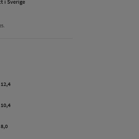
 i Sverige
25.
12,4
10,4
8,0