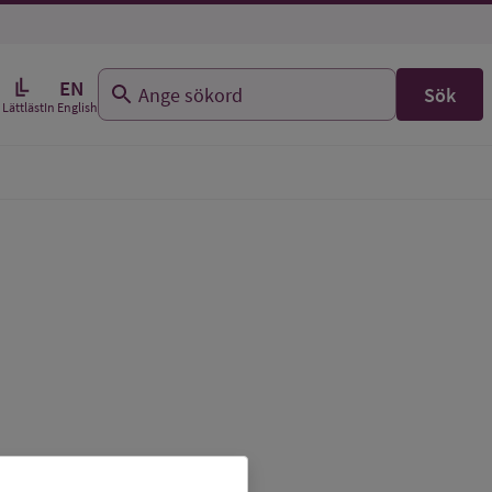
EN
Sök
In English
Lättläst