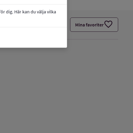
r dig. Här kan du välja vilka
favorite
Mina favoriter