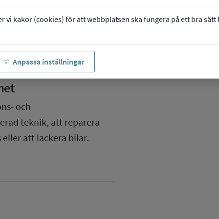
vi kakor (cookies) för att webbplatsen ska fungera på ett bra sätt fö
Anpassa inställningar
met
ons- och
rad teknik, att reparera
eller att lackera bilar.