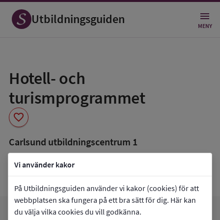
Utbildningsguiden
MENY
Spara
som
Hotell- och
favorit
turismprogrammet
favorite
Carlsund utbildningscentrum 1
book_5
Inriktning som finns tillgänglig
Vi använder kakor
Programmet saknar inriktningar.
På Utbildningsguiden använder vi kakor (cookies) för att
webbplatsen ska fungera på ett bra sätt för dig. Här kan
du välja vilka cookies du vill godkänna.
arrow_forward
Gå till
Carlsund utbildningscentrum 1