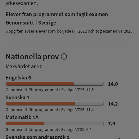
yrkesexamen.
Elever från programmet som tagit examen
Genomsnitt i Sverige
Uppgiften avser elever som började HT 2022 och tog examen VT 2025.
Nationella prov
info
Visa
mer
Maxvärdet är 20.
om
Nationella
Engelska 6
prov
14,0
Genomsnitt för programmet i Sverige VT25: 12,5
Svenska 1
14,2
Genomsnitt för programmet i Sverige VT25: 11,4
Matematik 1A
7,9
Genomsnitt för programmet i Sverige VT25: 6,4
Svenska som andraspråk 1