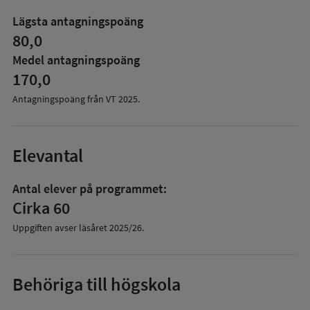
mer
om
Lägsta antagningspoäng
Antagningspoäng
80,0
Medel antagningspoäng
170,0
Antagningspoäng från VT
2025
.
Elevantal
Antal elever på programmet:
Cirka 60
Uppgiften avser läsåret
2025/26
.
Behöriga till högskola