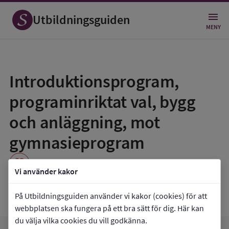
Utbildningsguiden
MENY
Spara
som
Introduktionsprogram,
favorit
programinriktat val, bygg
och anläggning, mot
gymnasieprogram
favorite
Vi använder kakor
Nynäshamns gymnasium
På Utbildningsguiden använder vi kakor (cookies) för att
webbplatsen ska fungera på ett bra sätt för dig. Här kan
du välja vilka cookies du vill godkänna.