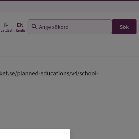
EN
Sök
In English
Lättläst
ket.se/planned-educations/v4/school-