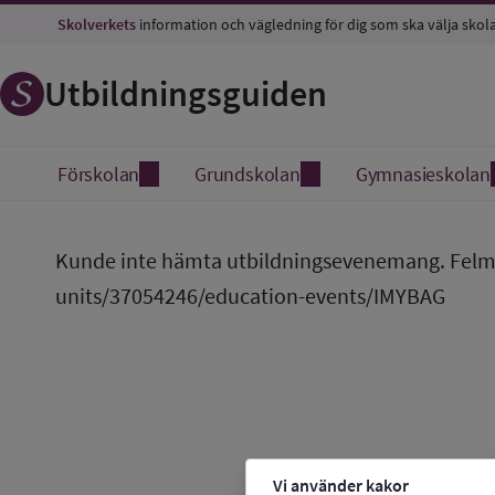
Skolverkets
information och vägledning för dig som ska välja skol
Utbildningsguiden
Förskolan
Grundskolan
Gymnasieskolan
Kunde inte hämta utbildningsevenemang. Felme
units/37054246/education-events/IMYBAG
Vi använder kakor