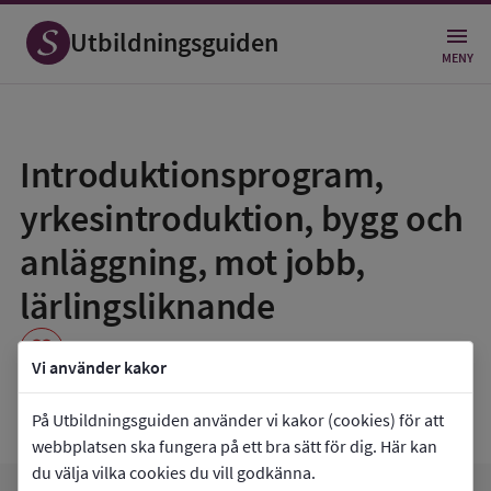
Utbildningsguiden
MENY
Spara
som
Introduktionsprogram,
favorit
yrkesintroduktion, bygg och
anläggning, mot jobb,
lärlingsliknande
favorite
Vi använder kakor
Nynäshamns gymnasium
På Utbildningsguiden använder vi kakor (cookies) för att
webbplatsen ska fungera på ett bra sätt för dig. Här kan
du välja vilka cookies du vill godkänna.