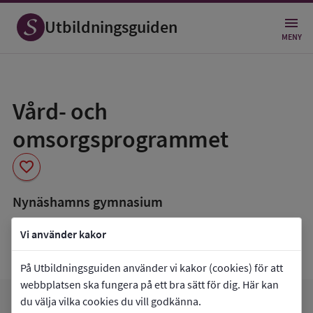
Utbildningsguiden
MENY
Spara
som
Vård- och
favorit
omsorgsprogrammet
favorite
Nynäshamns gymnasium
book_5
Inriktning som finns tillgänglig
Vi använder kakor
Programmet saknar inriktningar.
På Utbildningsguiden använder vi kakor (cookies) för att
webbplatsen ska fungera på ett bra sätt för dig. Här kan
du välja vilka cookies du vill godkänna.
arrow_forward
Gå till
Nynäshamns gymnasium