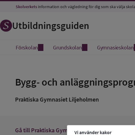
Skolverkets
information och vägledning för dig som ska välja skol
Utbildningsguiden
Förskolan
Grundskolan
Gymnasieskolan
Spara
som
Bygg- och anläggningsprogr
favorit
Praktiska Gymnasiet Liljeholmen
arrow_forward
Gå till
Praktiska Gymnasiet Liljeholmen
Vi använder kakor